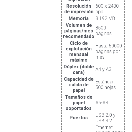
Resolución
600 x 2400
de impresión
ppp
Memoria
8.192 MB
Volumen de
8500
páginas/mes
páginas
recomendado
Ciclo de
Hasta 60000
explotación
páginas por
mensual
mes
máximo
Dúplex (doble
A4 y A3
cara)
Capacidad de
Estándar:
salida de
500 hojas
papel
Tamaños de
papel
A6-A3
soportados
USB 2.0 y
Puertos
USB 3.2
Ethernet